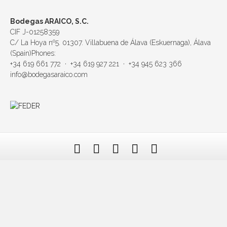
Bodegas ARAICO, S.C.
CIF J-01258359
C/ La Hoya nº5. 01307. Villabuena de Álava (Eskuernaga), Álava
(Spain)Phones:
+34 619 661 772 · +34 619 927 221 · +34 945 623 366
info@bodegasaraico.com
F
T
L
Y
E
a
w
i
o
m
c
i
n
u
a
e
t
k
t
i
b
t
e
u
l
o
e
d
b
o
r
i
e