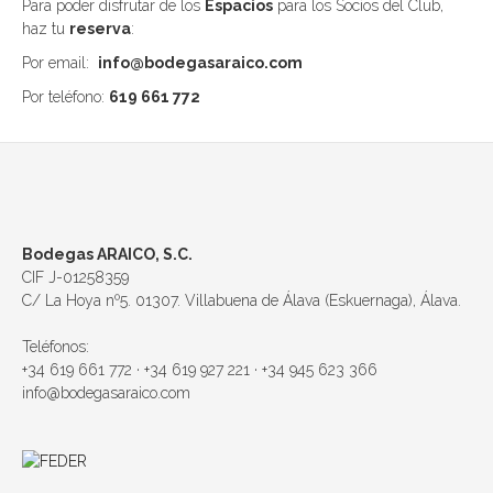
Para poder disfrutar de los
Espacios
para los Socios del Club,
haz tu
reserva
:
Por email:
info@bodegasaraico.com
Por teléfono:
619 661 772
Bodegas ARAICO, S.C.
CIF J-01258359
C/ La Hoya nº5. 01307. Villabuena de Álava (Eskuernaga), Álava.
Teléfonos:
+34 619 661 772 · +34 619 927 221 · +34 945 623 366
info@bodegasaraico.com