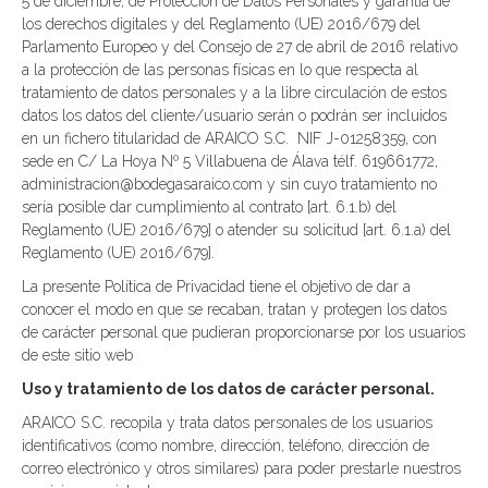
5 de diciembre, de Protección de Datos Personales y garantía de
los derechos digitales y del Reglamento (UE) 2016/679 del
Parlamento Europeo y del Consejo de 27 de abril de 2016 relativo
a la protección de las personas físicas en lo que respecta al
tratamiento de datos personales y a la libre circulación de estos
datos los datos del cliente/usuario serán o podrán ser incluidos
en un fichero titularidad de ARAICO S.C. NIF J-01258359, con
sede en C/ La Hoya Nº 5 Villabuena de Álava télf. 619661772,
administracion@bodegasaraico.com y sin cuyo tratamiento no
sería posible dar cumplimiento al contrato [art. 6.1.b) del
Reglamento (UE) 2016/679] o atender su solicitud [art. 6.1.a) del
Reglamento (UE) 2016/679].
La presente Política de Privacidad tiene el objetivo de dar a
conocer el modo en que se recaban, tratan y protegen los datos
de carácter personal que pudieran proporcionarse por los usuarios
de este sitio web
Uso y tratamiento de los datos de carácter personal.
ARAICO S.C. recopila y trata datos personales de los usuarios
identificativos (como nombre, dirección, teléfono, dirección de
correo electrónico y otros similares) para poder prestarle nuestros