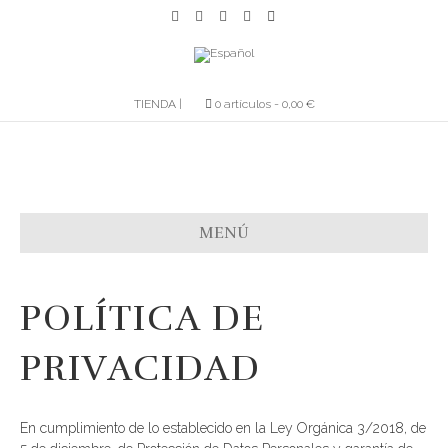
F
T
L
Y
E
a
w
i
o
m
c
i
n
u
a
e
t
k
t
i
b
t
e
u
l
o
e
d
b
o
r
i
e
TIENDA |
0 artículos
0,00 €
k
n
MENÚ
POLÍTICA DE
PRIVACIDAD
En cumplimiento de lo establecido en la Ley Orgánica 3/2018, de