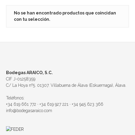
No se han encontrado productos que coincidan
con tu selección.
Bodegas ARAICO, S.C.
CIF J-01258359
C/ La Hoya nº5. 01307. Villabuena de Álava (Eskuernaga), Álava.
Teléfonos:
+34 619 661 772 · +34 619 927 221 · +34 945 623 366
info@bodegasaraico.com