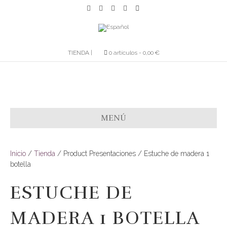
F
T
L
Y
E
a
w
i
o
m
c
i
n
u
a
e
t
k
t
i
b
t
e
u
l
o
e
d
b
o
r
i
e
TIENDA |
0 artículos
0,00 €
k
n
MENÚ
Inicio
/
Tienda
/ Product Presentaciones / Estuche de madera 1
botella
ESTUCHE DE
MADERA 1 BOTELLA