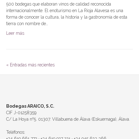
500 bodegas que elaboran vinos de calidad reconocida
internacionalmente. El enoturismo en La Rioja Alavesa es una
forma de conocer la cultura, la historia y la gastronomía de esta
tierra con nombre de…
Leer más
« Entradas más recientes
Bodegas ARAICO, S.C.
CIF J-01258359
C/ La Hoya nº5. 01307. Villabuena de Álava (Eskuernaga), Álava.
Teléfonos:
+34 619 661 772 · +34 619 927 221 · +34 945 623 366